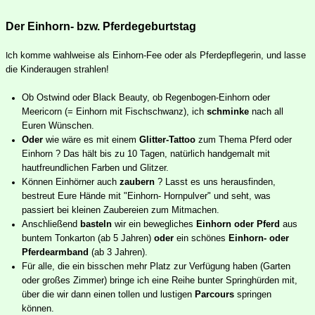
Der
Einhorn- bzw. Pferdegeburtstag
ch komme wahlweise als Einhorn-Fee oder als Pferdepflegerin, und lasse
I
die Kinderaugen strahlen!
Ob Ostwind oder Black Beauty, ob Regenbogen-Einhorn oder
Meericorn (= Einhorn mit Fischschwanz), ich
schminke
nach all
Euren Wünschen.
Oder
wie wäre es mit einem
Glitter-Tattoo
zum Thema Pferd oder
Einhorn ? Das hält bis zu 10 Tagen, natürlich handgemalt mit
hautfreundlichen Farben und Glitzer.
Können Einhörner auch
zaubern
?
Lasst es uns herausfinden,
bestreut Eure Hände mit "Einhorn- Hornpulver" und seht, was
passiert bei kleinen Zaubereien zum Mitmachen.
Anschließend
basteln
wir ein bewegliches
Einhorn oder Pferd
aus
buntem Tonkarton (ab 5 Jahren)
oder
ein schönes
Einhorn- oder
Pferdearmband
(ab 3 Jahren).
Für alle, die ein bisschen mehr Platz zur Verfügung haben (Garten
oder großes Zimmer) bringe ich eine Reihe bunter Springhürden mit,
über die wir dann einen tollen und lustigen
Parcours
springen
können.